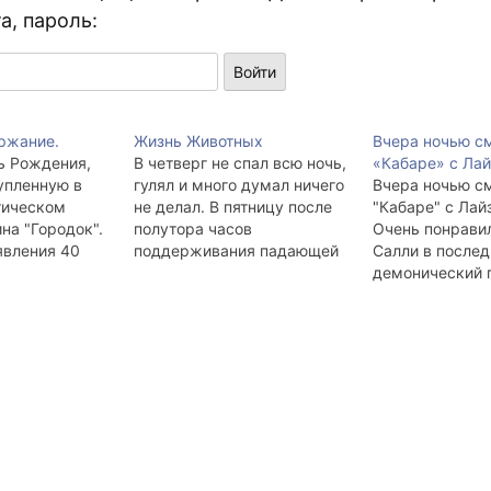
а, пароль:
ржание.
Жизнь Животных
Вчера ночью с
ь Рождения,
В четверг не спал всю ночь,
«Кабаре» с Ла
купленную в
гулял и много думал ничего
Вчера ночью с
тическом
не делал. В пятницу после
"Кабаре" с Лай
на "Городок".
полутора часов
Очень понрави
явления 40
поддерживания падающей
Салли в послед
 больного
стены сдал документы на
демонический 
орскому
получение загранпаспорта.
конферансье и 
оторый назван
До вечера пятницы смотрел
музыка... музык
о одним из
South Park, встретился с
 как бы
pnaum в кофейне. Потом
как бы море —
снова смотрел South Park и
 Говорил с
играл в NWN. Потом с
не о том где…
zepp'ом пили…