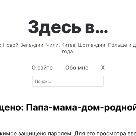
Здесь в…
о Новой Зеландии, Чили, Китае, Шотландии, Польше и д
года.
О сайте
Обо мне
X
Search
for:
ено: Папа-мама-дом-родно
жимое защищено паролем. Для его просмотра вве