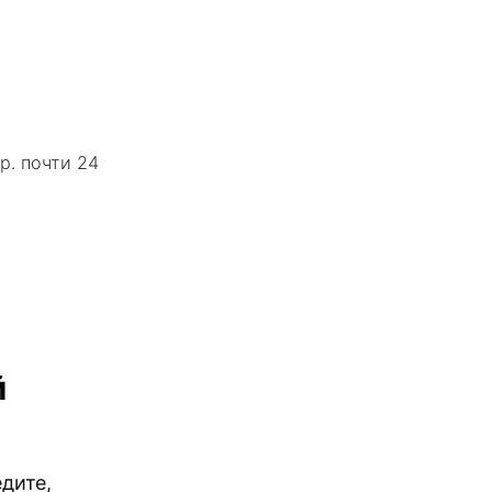
р. почти 24
й
дите,