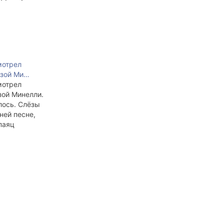
мотрел
йзой Ми…
мотрел
зой Минелли.
лось. Слёзы
ней песне,
паяц
музыка...
а...