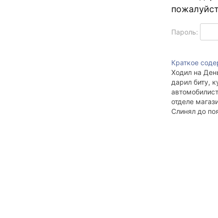
пожалуйст
Пароль:
Краткое соде
Ходил на Ден
дарил биту, 
автомобилис
отделе магази
Слинял до по
гостей. Гулял
elbonia по М
Проспекту, к
так потому чт
своих концов
упирается в 
вдхр. Обское.
vivas в кофей