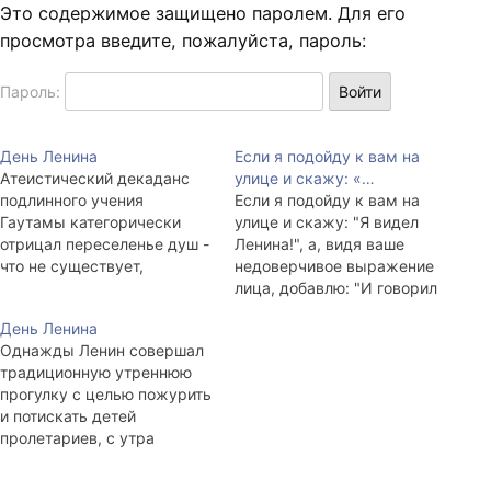
Это содержимое защищено паролем. Для его
просмотра введите, пожалуйста, пароль:
Пароль:
День Ленина
Если я подойду к вам на
Атеистический декаданс
улице и скажу: «…
подлинного учения
Если я подойду к вам на
Гаутамы категорически
улице и скажу: "Я видел
отрицал переселенье душ -
Ленина!", а, видя ваше
что не существует,
недоверчивое выражение
переселяться не может.
лица, добавлю: "И говорил
Личность не существовала
с ним!", значит я сошёл с
День Ленина
ни в прошлом, ни в
ума. А сейчас - всё nihil.
Однажды Ленин совершал
настоящем, ни в будущем.
традиционную утреннюю
Были лишь иллюзия души,
прогулку с целью пожурить
временные имя, форма и
и потискать детей
пустота изначальная. После
пролетариев, с утра
смерти то, что называло
выпнутых родителями на
себя "Я", умирало
улицу дабы не мешали
безвозвратно. Вечно