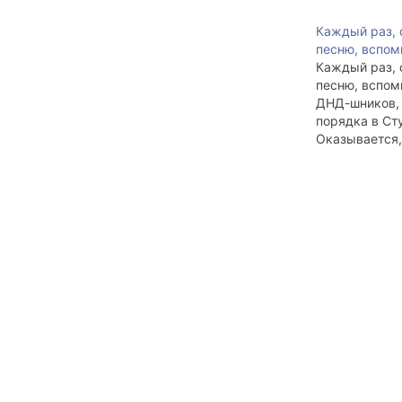
Каждый раз, 
песню, вспо
Каждый раз, 
песню, вспо
ДНД-шников, 
порядка в Ст
Оказывается,
уважающий се
комплексом
неполноценно
таки обязан 
спокойствия 
отдав нескол
(лет) Добров
Народной Др
История к сл
первом курсе
господами м
играли концер
Это…