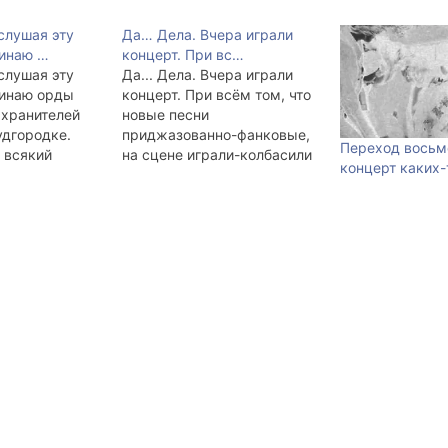
слушая эту
Да… Дела. Вчера играли
минаю …
концерт. При вс…
слушая эту
Да... Дела. Вчера играли
минаю орды
концерт. При всём том, что
хранителей
новые песни
удгородке.
приджазованно-фанковые,
Переход восьм
 всякий
на сцене играли-колбасили
концерт каких
бя человек с
старьё. Может быть мы и
правда растём.
сти просто
Подключили две электрики,
послужить делу
две примочки, и поехали.
и законности,
Часа два до концерта
ько месяцев
порепетировали и пойехали!
ольной
После, традиционная
ужине.
пьянка-гулянка. Возраст
учаю: На
распивавших колебался от
, мы с
17 до 34. Было весело и
узыкантами
многолюдно.…
т в "V-ке".