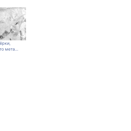
ёрки,
-то мета…