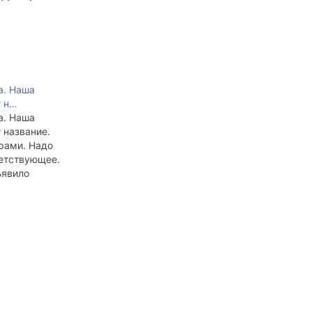
а. Наша
т н…
а. Наша
 название.
рами. Надо
ветствующее.
ъявило
курс.
ого пять
овия: чтобы
о на
усском и
сь с
усский.
юбые идеи.