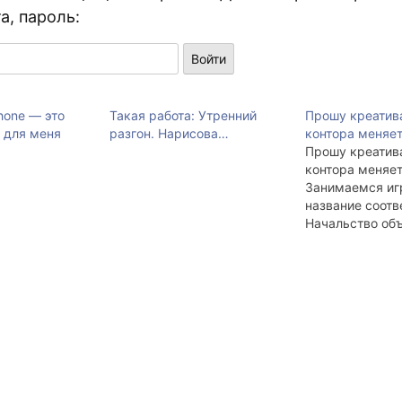
а, пароль:
hone — это
Такая работа: Утренний
Прошу креатив
 для меня
разгон. Нарисова…
контора меняе
Прошу креатив
контора меняет
Занимаемся иг
название соот
Начальство об
внутренний кон
Просят от кажд
вариантов. Усл
неплохо звучал
аглицком, на р
однозначно
транслировало
аглицкого на р
Принимаются л