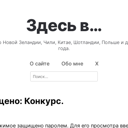
Здесь в…
о Новой Зеландии, Чили, Китае, Шотландии, Польше и д
года.
О сайте
Обо мне
X
Search
for:
ено: Конкурс.
3
жимое защищено паролем. Для его просмотра вве