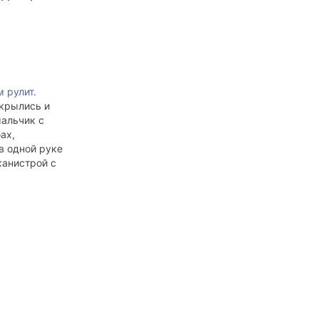
 рулит.
крылись и
альчик с
ах,
в одной руке
канистрой с
я по запаху,