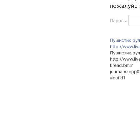
пожалуйст
Пароль:
Пушистик рул
http://www.liv
Пушистик рул
http://www.liv
kread.bml?
journal=zepp
#cutid1