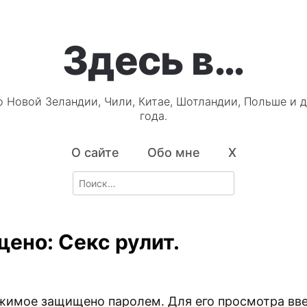
Здесь в…
о Новой Зеландии, Чили, Китае, Шотландии, Польше и д
года.
О сайте
Обо мне
X
Search
for:
ено: Секс рулит.
жимое защищено паролем. Для его просмотра вве