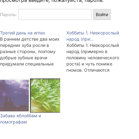
просмотра введите, пожалуйста, пароль:
Пароль:
Третий день на иглах
Хоббиты 1. Низкорослый
В раннем детстве два моих
народ (при…
передних зуба росли в
Хоббиты 1. Низкорослый
разные стороны, поэтому
народ (примерно в
добрые зубные врачи
половину человеческого
придумали специальные
роста) и чуть пониже
скобочки, которые
гномов. Отличаются
крепились к нёбу и
умением быстро и
металлическими частями
бесшумно исчезать там,
упирались в неправильные
где другие существа
зубы. Скобки я носил около
наделали бы много шума. У
полугода и очень их не
хоббитов толстенькое
любил. С тех пор у меня ни
брюшко. В одежде
разу не болели зубы. С…
предпочитают яркое, в
Забава яблоёбам и
основном зелёное и
ломографам
жёлтое. Башмаков не носят,
так как на ногах у них от…