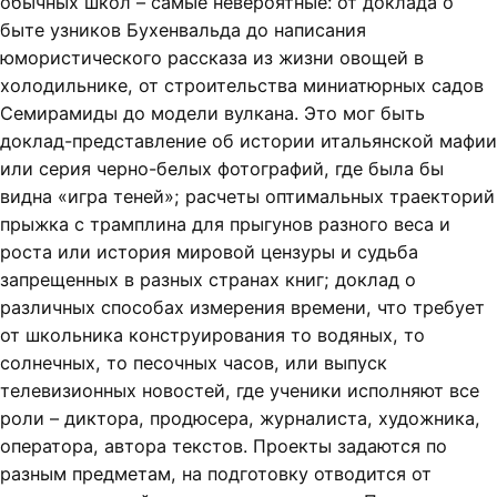
обычных школ – самые невероятные: от доклада о
быте узников Бухенвальда до написания
юмористического рассказа из жизни овощей в
холодильнике, от строительства миниатюрных садов
Семирамиды до модели вулкана. Это мог быть
доклад-представление об истории итальянской мафии
или серия черно-белых фотографий, где была бы
видна «игра теней»; расчеты оптимальных траекторий
прыжка с трамплина для прыгунов разного веса и
роста или история мировой цензуры и судьба
запрещенных в разных странах книг; доклад о
различных способах измерения времени, что требует
от школьника конструирования то водяных, то
солнечных, то песочных часов, или выпуск
телевизионных новостей, где ученики исполняют все
роли – диктора, продюсера, журналиста, художника,
оператора, автора текстов. Проекты задаются по
разным предметам, на подготовку отводится от